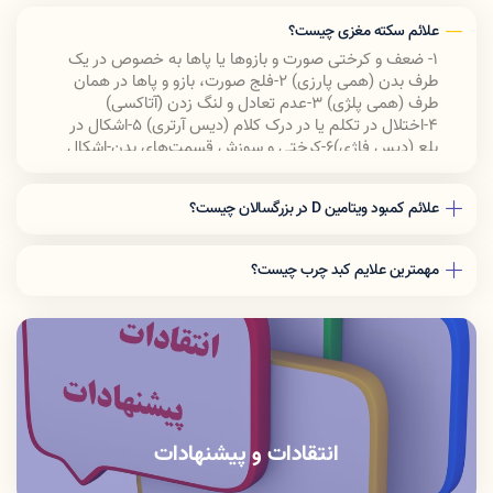
علائم سکته مغزی چیست؟
1- ضعف و کرختی صورت و بازوها یا پاها به خصوص در یک
طرف بدن (همی پارزی) 2-
فلج صورت، بازو و پاها در همان
طرف (همی پلژی) 3-
عدم تعادل و لنگ زدن (آتاکسی)
4-
اختلال در تکلم یا در درک کلام (دیس آرتری) 5-
اشکال در
بلع (دیس فاژی)6-
کرختی و سوزش قسمت‌های بدن-اشکال
در درک وضعیت و موقعیت (پارستزی)
علائم کمبود ویتامین D در بزرگسالان چیست؟
۱. بیماری و عفونت مداوم ۲. خستگی مفرط و ضعف ۳.
درد کمر و استخوان ۴. افسردگی ۵. نقص در توانایی
مهمترین علایم کبد چرب چیست؟
ترمیم زخم ۶. پوسیدگی استخوان ۷. ریزش مو ۸. درد
عضلات
احساس درد در ناحیه شکم
از دست دادن و کاهش اشتها و وزن
احساس ضعف و خستگی شدید
احساس حالت تهوع
احساس خارش در پوست ، کبودی و خونریزی سریع
تغییر رنگ ادرار به تیره
کمرنگ شدن مدفوع
انتقادات و پیشنهادات
ایجاد تورم در پاها