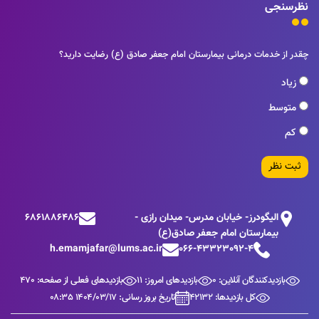
نظرسنجی
چقدر از خدمات درمانی بیمارستان امام جعفر صادق (ع) رضایت دارید؟
زیاد
متوسط
کم
ثبت نظر
الیگودرز- خیابان مدرس- میدان رازی -
6861886486
بیمارستان امام جعفر صادق(ع)
h.emamjafar@lums.ac.ir
066-43323092-4
بازدیدکنندگان آنلاین: 0
بازدیدهای امروز: 11
بازدیدهای فعلی از صفحه: 470
کل بازدیدها: 42132
تاریخ بروز رسانی: 1404/03/17 08:35