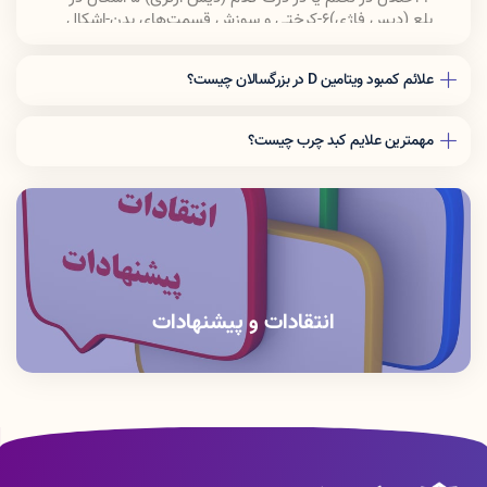
بلع (دیس فاژی)6-
کرختی و سوزش قسمت‌های بدن-اشکال
در درک وضعیت و موقعیت (پارستزی)
علائم کمبود ویتامین D در بزرگسالان چیست؟
۱. بیماری و عفونت مداوم ۲. خستگی مفرط و ضعف ۳.
درد کمر و استخوان ۴. افسردگی ۵. نقص در توانایی
مهمترین علایم کبد چرب چیست؟
ترمیم زخم ۶. پوسیدگی استخوان ۷. ریزش مو ۸. درد
عضلات
احساس درد در ناحیه شکم
از دست دادن و کاهش اشتها و وزن
احساس ضعف و خستگی شدید
احساس حالت تهوع
احساس خارش در پوست ، کبودی و خونریزی سریع
تغییر رنگ ادرار به تیره
کمرنگ شدن مدفوع
انتقادات و پیشنهادات
ایجاد تورم در پاها