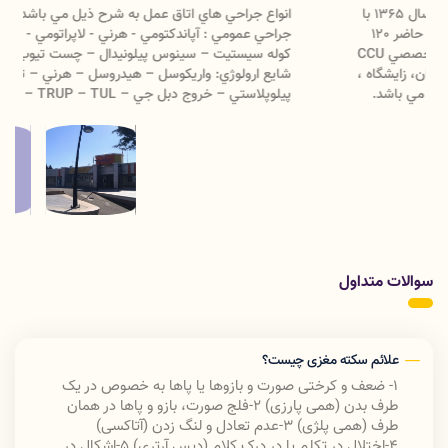
انواع جراحي هاي اتاق عمل به شرح ذيل مي باشد : اعمال شايع
جراحي عمومي : آپاندكتومي - هرني - لاپراتومي - هموروئيد –
كوله سيستيت – سينوس پيلونيدال – چست تيوب گذاري اعمال
شايع ارولوژي: واريكوسل – هيدروسل – هرني – تومور مثانه –
پيلوپلاستي – خروج دبل جي – TRUP – TUL – اركيدوپكسي –
ختنه – سيستوسكوپي اعمال شايع جراحي زنان : سزارين –
كورتاژ – سركلاژ – EP – APR - هيستركتومي
سوالات متداول
علائم سکته مغزی چیست؟
1- ضعف و کرختی صورت و بازوها یا پاها به خصوص در یک
طرف بدن (همی پارزی) 2-
فلج صورت، بازو و پاها در همان
طرف (همی پلژی) 3-
عدم تعادل و لنگ زدن (آتاکسی)
4-
اختلال در تکلم یا در درک کلام (دیس آرتری) 5-
اشکال در