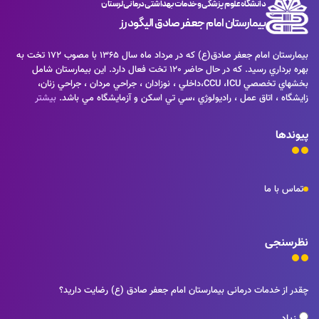
دانشگاه علوم پزشکی و خدمات بهداشتی درمانی لرستان
بیمارستان امام جعفر صادق الیگودرز
بيمارستان امام جعفر صادق(ع) كه در مرداد ماه سال 1365 با مصوب 172 تخت به
بهره برداري رسيد. كه در حال حاضر 120 تخت فعال دارد. اين بيمارستان شامل
بخشهاي تخصصي CCU ،ICU،داخلي ، نوزادان ، جراحي مردان ، جراحي زنان،
زايشگاه ، اتاق عمل ، راديولوژي ،سي تي اسكن و آزمايشگاه مي باشد.
بیشتر
پیوندها
تماس با ما
نظرسنجی
چقدر از خدمات درمانی بیمارستان امام جعفر صادق (ع) رضایت دارید؟