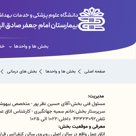
دانشگاه علوم پزشکی و خدمات بهداشت
بیمارستان امام جعفر صادق ال
بخش ها و واحدها
خد
صفحه اصلی
بخش ها و واحدها
بخش های درمانی
مدیریت:
مسئول فنی بخش:آقای حسین نظر پور - متخصص بیهوش
سرپرستار بخش:خانم سمیه جهانگیری - کارشناس اتاق ع
تلفن43323092 داخلی:1022 الی 1025
معرفی و موقعیت بخش:
اتاق عمل واقع در سالن اصلی روبروی سالن کنفرانس قرار 