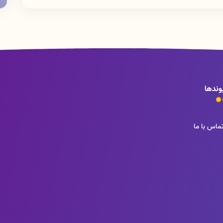
وندها
ماس با ما