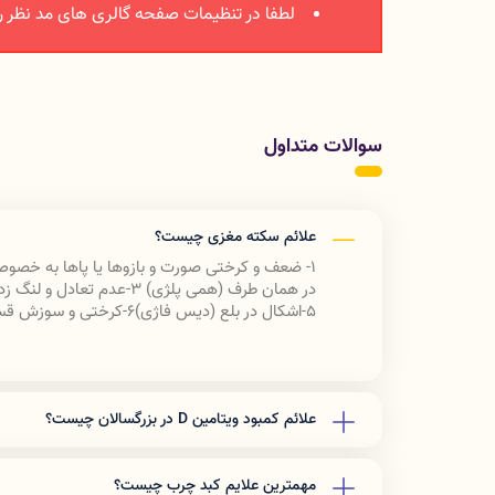
لطفا در تنظیمات صفحه گالری های مد نظر ر
سوالات متداول
علائم سکته مغزی چیست؟
1- ضعف و کرختی صورت و بازوها یا پاها به خصوص در یک طرف بدن (همی پارزی) 2-
در همان طرف (همی پلژی) 3-
عدم تعادل و لنگ زد
5-
اشکال در بلع (دیس فاژی)6-
کرختی و سوزش قسم
علائم کمبود ویتامین D در بزرگسالان چیست؟
توانایی ترمیم زخم ۶. پوسیدگی استخوان ۷. ریزش مو ۸. درد عضلات
مهمترین علایم کبد چرب چیست؟