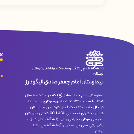
احساس درد در ناحیه شکم
از دست دادن و کاهش اشتها و وزن
احساس ضعف و خستگی شدید
احساس حالت تهوع
احساس خارش در پوست ، کبودی و خونریزی سریع
تغییر رنگ ادرار به تیره
کمرنگ شدن مدفوع
ایجاد تورم در پاها
پی
دانشگاه علوم پزشکی و خدمات بهداشتی درمانی
لرستان
ت
بیمارستان امام جعفر صادق الیگودرز
بيمارستان امام جعفر صادق(ع) كه در مرداد ماه سال
1365 با مصوب 172 تخت به بهره برداري رسيد. كه
در حال حاضر 120 تخت فعال دارد. اين بيمارستان
شامل بخشهاي تخصصي CCU ،ICU،داخلي ، نوزادان
، جراحي مردان ، جراحي زنان، زايشگاه ، اتاق عمل ،
راديولوژي ،سي تي اسكن و آزمايشگاه مي باشد.
بیشتر