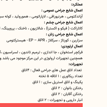
عملکرد:
اعمال شایع جراحی عمومی :
آپاندکتومی ، هرنیورافی ، لاپاراتومی ، هموروئید ، کول
اعمال شایع جراحی چشم :
کاتاراکت ( فیکو و اکسترا) ، شالازیون ، ناخنک ، پروپینگ،
اعمال شایع جراحی زنان :
سزارین ، کورتاژ ، سرکلاژ ،
EP – APR
- هیسترکتومی
اعمال ارتوپدی:
فرکچر استخوان ، جا اندازی ، ترمیم تاندون ، لسراسیون ،آمپ
همچنین تجهیزات ارولوژی در این مرکز موجود می باشد 
تجهیزات:
تعداد اتاق عمل های جراحی فعال : 4اتاق
تعداد ریکاوری : 1 اتاقه 5 تخته
پکینگ و اتاق استریل سازی : ا اتاق
رختکن بانوان : 2 اتاق
رختکن آقایان : 2 اتاق
انبار دارویی و تجهیزات : 2 اتاق