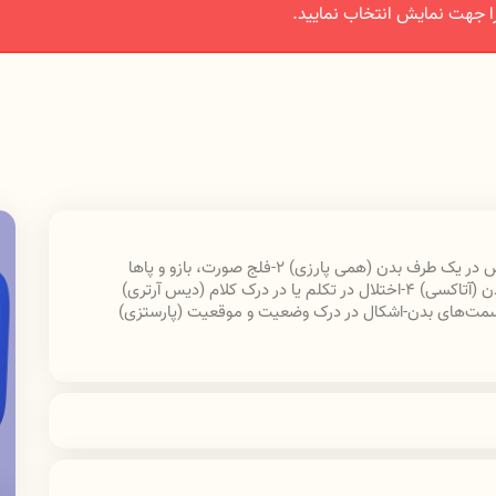
ا جهت نمایش انتخاب نمایید.
فلج صورت، بازو و پاها
ن (آتاکسی)
4-
اختلال در تکلم یا در درک کلام (دیس آرتری)
ت‌های بدن-اشکال در درک وضعیت و موقعیت (پارستزی)
۱. بیماری و عفونت مداوم ۲. خستگی مفرط و ضعف ۳. درد کمر و استخوان ۴. افسردگی ۵. نقص در